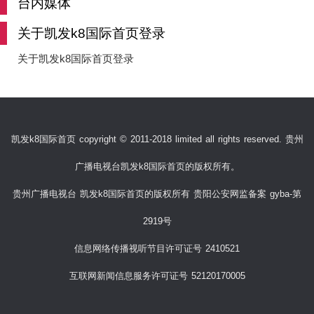
台内媒体
关于凯发k8国际首页登录
关于凯发k8国际首页登录
凯发k8国际首页 copyright © 2011-2018 limited all rights reserved. 贵州
广播电视台凯发k8国际首页的版权所有。
贵州广播电视台 凯发k8国际首页的版权所有 贵阳公安网监备案 gyba-第
2919号
信息网络传播视听节目许可证号 2410521
互联网新闻信息服务许可证号 52120170005