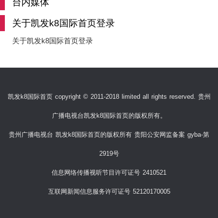
台内媒体
关于凯发k8国际首页登录
关于凯发k8国际首页登录
凯发k8国际首页 copyright © 2011-2018 limited all rights reserved. 贵州
广播电视台凯发k8国际首页的版权所有。
贵州广播电视台 凯发k8国际首页的版权所有 贵阳公安网监备案 gyba-第
2919号
信息网络传播视听节目许可证号 2410521
互联网新闻信息服务许可证号 52120170005