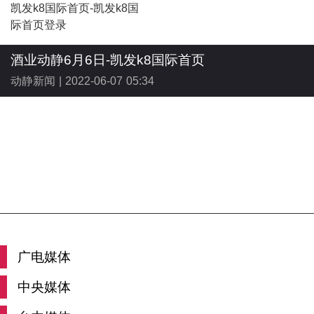
凯发k8国际首页-凯发k8国
际首页登录
酒业动静6月6日-凯发k8国际首页
动静新闻 |
2022-06-07 05:34
广电媒体
中央媒体