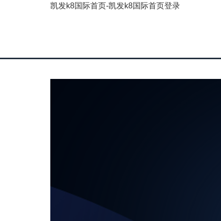
凯发k8国际首页-凯发k8国际首页登录