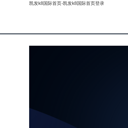
凯发k8国际首页-凯发k8国际首页登录