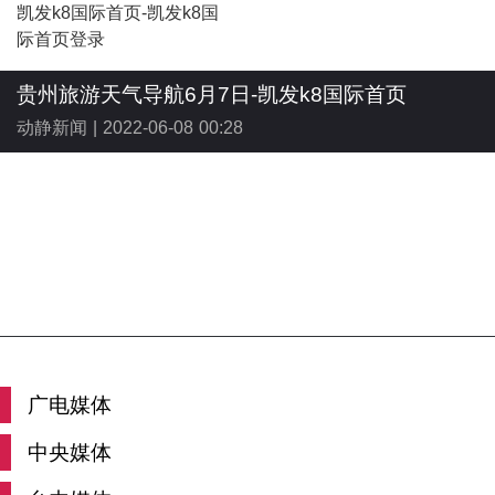
凯发k8国际首页-凯发k8国
际首页登录
贵州旅游天气导航6月7日-凯发k8国际首页
动静新闻 |
2022-06-08 00:28
广电媒体
中央媒体