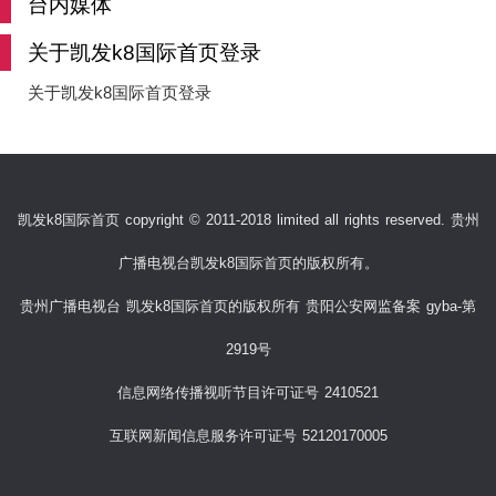
台内媒体
关于凯发k8国际首页登录
关于凯发k8国际首页登录
凯发k8国际首页 copyright © 2011-2018 limited all rights reserved. 贵州
广播电视台凯发k8国际首页的版权所有。
贵州广播电视台 凯发k8国际首页的版权所有 贵阳公安网监备案 gyba-第
2919号
信息网络传播视听节目许可证号 2410521
互联网新闻信息服务许可证号 52120170005