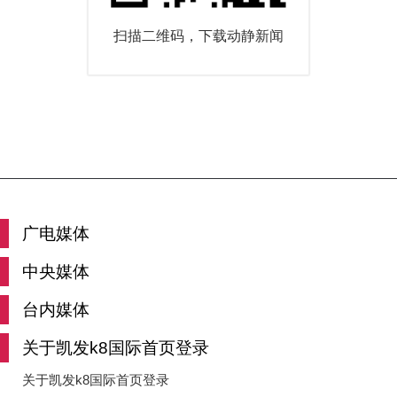
扫描二维码，下载动静新闻
广电媒体
中央媒体
台内媒体
关于凯发k8国际首页登录
关于凯发k8国际首页登录