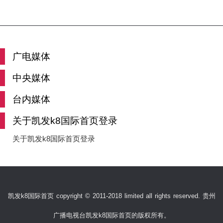
广电媒体
中央媒体
台内媒体
关于凯发k8国际首页登录
关于凯发k8国际首页登录
凯发k8国际首页 copyright © 2011-2018 limited all rights reserved. 贵州
广播电视台凯发k8国际首页的版权所有。