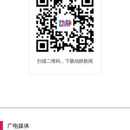
扫描二维码，下载动静新闻
广电媒体