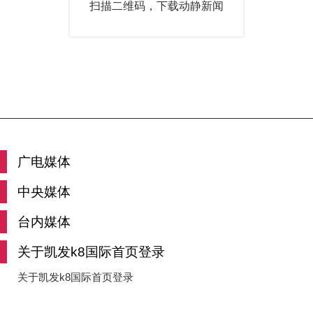
扫描二维码，下载动静新闻
广电媒体
中央媒体
台内媒体
关于凯发k8国际首页登录
关于凯发k8国际首页登录