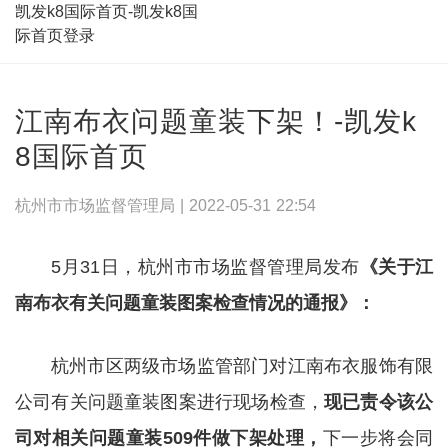
凯发k8国际首页-凯发k8国
际首页登录
江南布衣问题童装下架！-凯发k
8国际首页
杭州市市场监督管理局 |
2022-05-31 22:54
5月31日，杭州市市场监督管理局发布
《关于江
南布衣有关问题童装图案检查情况的通报》：
杭州市区两级市场监管部门对江南布衣服饰有限
公司有关问题童装图案进行现场检查，
现已责令该公
司对相关问题童装509件做下架处理，
下一步将会同