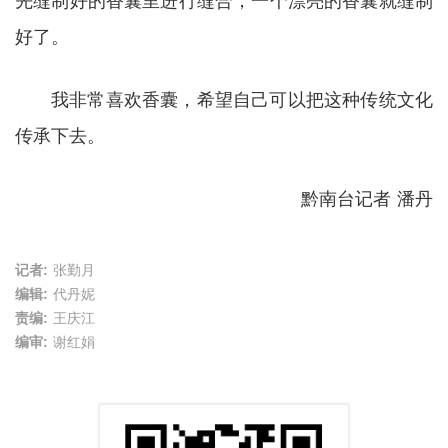
先缝制好的香囊里进行缝合，一个漂亮的香囊就缝制
好了。
我非常喜欢香囊，希望自己可以把这种传统文化
传承下去。
黔南台记者 潘丹
记者:
张勤月
编辑:
代丹妮
责编:
王庆江
编审:
谢红娟