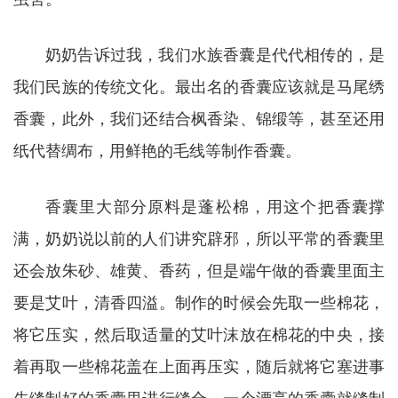
奶奶告诉过我，我们水族香囊是代代相传的，是
我们民族的传统文化。最出名的香囊应该就是马尾绣
香囊，此外，我们还结合枫香染、锦缎等，甚至还用
纸代替绸布，用鲜艳的毛线等制作香囊。
香囊里大部分原料是蓬松棉，用这个把香囊撑
满，奶奶说以前的人们讲究辟邪，所以平常的香囊里
还会放朱砂、雄黄、香药，但是端午做的香囊里面主
要是艾叶，清香四溢。制作的时候会先取一些棉花，
将它压实，然后取适量的艾叶沫放在棉花的中央，接
着再取一些棉花盖在上面再压实，随后就将它塞进事