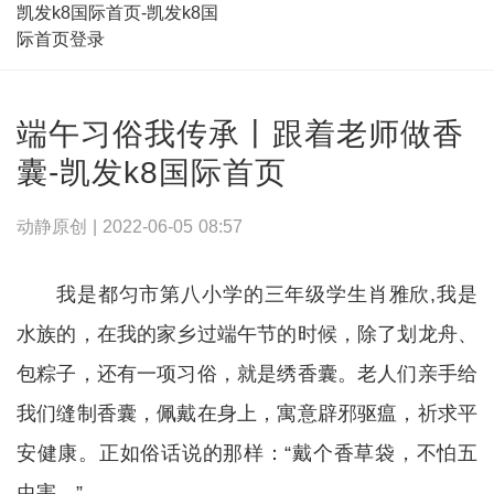
凯发k8国际首页-凯发k8国
际首页登录
端午习俗我传承丨跟着老师做香
囊-凯发k8国际首页
动静原创 |
2022-06-05 08:57
我是都匀市第八小学的三年级学生肖雅欣,我是
水族的，在我的家乡过端午节的时候，除了划龙舟、
包粽子，还有一项习俗，就是绣香囊。老人们亲手给
我们缝制香囊，佩戴在身上，寓意辟邪驱瘟，祈求平
安健康。正如俗话说的那样：“戴个香草袋，不怕五
虫害。”