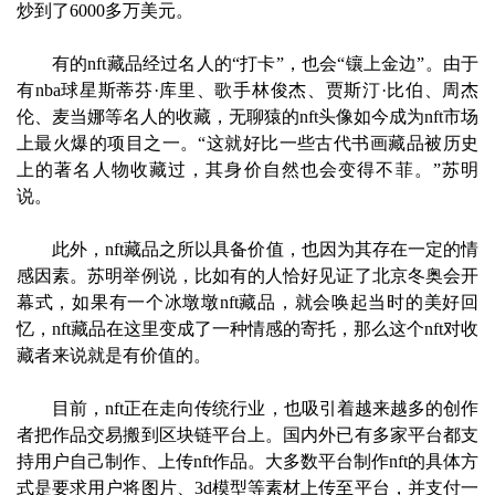
炒到了6000多万美元。
有的nft藏品经过名人的“打卡”，也会“镶上金边”。由于
有nba球星斯蒂芬·库里、歌手林俊杰、贾斯汀·比伯、周杰
伦、麦当娜等名人的收藏，无聊猿的nft头像如今成为nft市场
上最火爆的项目之一。“这就好比一些古代书画藏品被历史
上的著名人物收藏过，其身价自然也会变得不菲。”苏明
说。
此外，nft藏品之所以具备价值，也因为其存在一定的情
感因素。苏明举例说，比如有的人恰好见证了北京冬奥会开
幕式，如果有一个冰墩墩nft藏品，就会唤起当时的美好回
忆，nft藏品在这里变成了一种情感的寄托，那么这个nft对收
藏者来说就是有价值的。
目前，nft正在走向传统行业，也吸引着越来越多的创作
者把作品交易搬到区块链平台上。国内外已有多家平台都支
持用户自己制作、上传nft作品。大多数平台制作nft的具体方
式是要求用户将图片、3d模型等素材上传至平台，并支付一