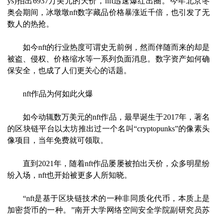
ys)拍出6937万美元的天价，nft迅速爆红出圈。今年北京冬
奥会期间，冰墩墩nft数字藏品价格暴涨近千倍，也引发了无
数人的热抢。
如今nft的行业热度可谓史无前例，然而伴随而来的却是
被盗、侵权、价格缩水等一系列负面消息。数字资产如何确
保安全，也成了人们更关心的话题。
nft作品为何如此火爆
如今动辄数万美元的nft作品，最早诞生于2017年，著名
的区块链平台以太坊推出过一个名叫“cryptopunks”的像素头
像项目，当年免费就可领取。
直到2021年，随着nft作品屡屡被拍出天价，众多明星纷
纷入场，nft也开始被更多人所知晓。
“nft是基于区块链技术的一种非同质化代币，本质上是
加密货币的一种。”南开大学网络空间安全学院副研究员苏